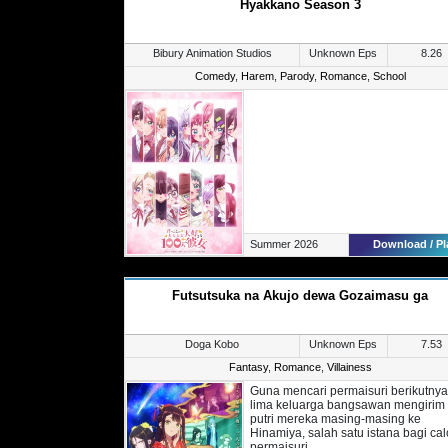
Hyakkano Season 3
kedua keluarga di dalam ikatan polit
Sayangnya, Carolina mendapatkan
rumor bahwa sang Pangeran sangat
jahat.
Bibury Animation Studios
Unknown Eps
8.26
Walau begitu, ia terpaksa menerima
tawaran tersebut dan datang ke
Comedy
,
Harem
,
Parody
,
Romance
,
School
kerajaan tetangga. Sesampainya di
sana, ia justru terkejut karena ternya
rumor mengenai sang Pangeran just
berbeda dengan kenyataannya.
Summer 2026
Download / Pl
Futsutsuka na Akujo dewa Gozaimasu ga
Doga Kobo
Unknown Eps
7.53
Fantasy
,
Romance
,
Villainess
Guna mencari permaisuri berikutnya
lima keluarga bangsawan mengirim
putri mereka masing-masing ke
Hinamiya, salah satu istana bagi ca
permaisuri.