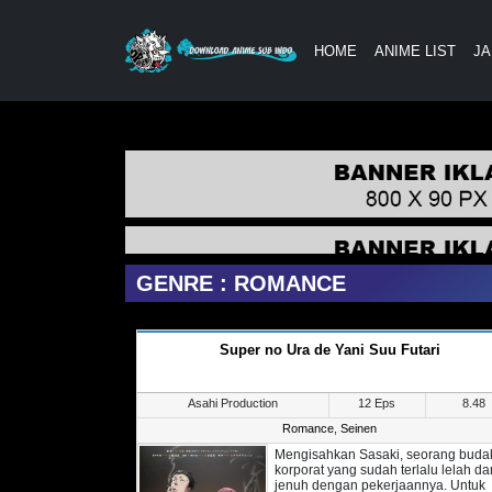
HOME
ANIME LIST
JA
GENRE : ROMANCE
Super no Ura de Yani Suu Futari
Asahi Production
12 Eps
8.48
Romance
,
Seinen
Mengisahkan Sasaki, seorang buda
korporat yang sudah terlalu lelah da
jenuh dengan pekerjaannya. Untuk