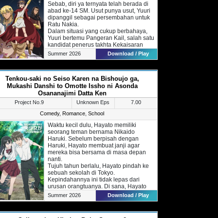
Sebab, diri ya ternyata telah berada di
abad ke-14 SM. Usut punya usut, Yuuri
dipanggil sebagai persembahan untuk
Ratu Nakia.
Dalam situasi yang cukup berbahaya,
Yuuri bertemu Pangeran Kail, salah satu
kandidat penerus takhta Kekaisaran
Hittite. Sang pangeran
Summer 2026
Download / Play
menyembunyikan status Yuuri dengan
menjadikannya sebagai selir.
Dalam waktu singkat, Yuuri di kenal
Tenkou-saki no Seiso Karen na Bishoujo ga,
sebagai Isthar, Dewi Perang yang
mampu memikat hati rakyatnya.
Mukashi Danshi to Omotte Issho ni Asonda
Walau begitu, Yuuri yang dikenal
Osananajimi Datta Ken
sebagai selir pangeran akhirnya tetap
Project No.9
Unknown Eps
7.00
terlibat konflik dengan Ratu Nakia.
Comedy
,
Romance
,
School
Waktu kecil dulu, Hayato memiliki
seorang teman bernama Nikaido
Haruki. Sebelum berpisah dengan
Haruki, Hayato membuat janji agar
mereka bisa bersama di masa depan
nanti.
Tujuh tahun berlalu, Hayato pindah ke
sebuah sekolah di Tokyo.
Kepindahannya ini tidak lepas dari
urusan orangtuanya. Di sana, Hayato
akhirnya kembali bertemu dengan
Summer 2026
Download / Play
Haruki.
Menariknya, penampilan Haruki
sangatlah berbeda jika ia hanya