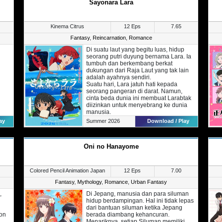
Sayonara Lara
ik.
lah
Kinema Citrus
12 Eps
7.65
Fantasy
,
Reincarnation
,
Romance
Di suatu laut yang begitu luas, hidup
ta
seorang putri duyung bernama Lara. Ia
ru
tumbuh dan berkembang berkat
dukungan dari Raja Laut yang tak lain
adalah ayahnya sendiri.
Suatu hari, Lara jatuh hati kepada
seorang pangeran di darat. Namun,
cinta beda dunia ini membuat Larabtak
diizinkan untuk menyebrang ke dunia
manusia.
Walau begitu, Lara tetap nekat menuju
ay
Summer 2026
Download / Play
daratan dengan meminum sebuah
ramuan buatan Grace dan merubah
wujudnya menjadi manusia.
Oni no Hanayome
Sayangnya, ramuan yang ia minum
memiliki efek samping. Sebab, Lara
harus menemukan cinta sejatinya jika
tidak maka menghilang dari dunia
Colored Pencil Animation Japan
12 Eps
7.00
dalam artian mati.
Fantasy
,
Mythology
,
Romance
,
Urban Fantasy
,
Di Jepang, manusia dan para siluman
hidup berdampingan. Hal ini tidak lepas
dari bantuan siluman ketika Jepang
lon
berada diambang kehancuran.
Menariknya, setiap Siluman memiliki