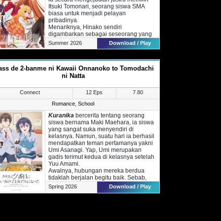
Itsuki Tomonari, seorang siswa SMA
biasa untuk menjadi pelayan
pribadinya.
Menariknya, Hinako sendiri
digambarkan sebagai seseorang yang
sangat sopan. Namun kenyataannya, ia
Summer 2026
Download / Play
adalah gadis pemalas dan tidak mampu
untuk mengurus dirinya sendiri bahkan
sekedar mengganti pakaiannya.
ass de 2-banme ni Kawaii Onnanoko to Tomodachi
Usut punya usut, alasan mengapa
Hinako tampi sempurna di depan umum
ni Natta
karena ia merupakan putri dari keluarga
terpandang. Melihat kondisi tersebut,
Connect
12 Eps
7.80
Itsuki memilih untuk membantu Hinako
agar bisa hidup seperti apa yang ia
Romance
,
School
inginkan.
Kuranika
bercerita tentang seorang
siswa bernama Maki Maehara, ia siswa
yang sangat suka menyendiri di
kelasnya. Namun, suatu hari ia berhasil
mendapatkan teman pertamanya yakni
Umi Asanagi. Yap, Umi merupakan
gadis terimut kedua di kelasnya setelah
Yuu Amami.
Awalnya, hubungan mereka berdua
tidaklah berjalan begitu baik. Sebab,
Maki menganggap bahwa Asanagi
Spring 2026
Download / Play
hidup di dunia yang berbeda
dengannya. Walau begitu, perlahan tapi
pasti hubungan mereka berdua mulai
terjalin.