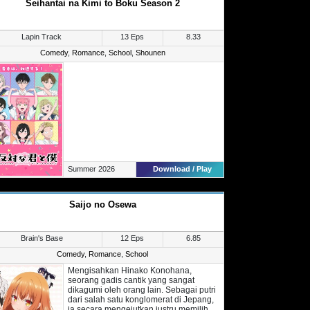
Seihantai na Kimi to Boku Season 2
berduaan dengan Hayato. Senyum kecil
dan sifat santainya tersebut tidak akan
bisa dilihat oleh orang lain kecuali
Hayato sendiri.
Lapin Track
13 Eps
8.33
Comedy
,
Romance
,
School
,
Shounen
Summer 2026
Download / Play
Saijo no Osewa
Brain's Base
12 Eps
6.85
Comedy
,
Romance
,
School
Mengisahkan Hinako Konohana,
seorang gadis cantik yang sangat
dikagumi oleh orang lain. Sebagai putri
dari salah satu konglomerat di Jepang,
ia secara mengejutkan justru memilih