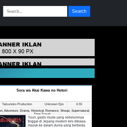
Search
Sora wa Akai Kawa no Hotori
Tatsunoko Production
Unknown Eps
6.55
on
,
Adventure
,
Drama
,
Historical
,
Romance
,
Shoujo
,
Supernatural
,
Time Travel
Yuuri, gadis muda yang sebelumnya
tinggal di Jepang modern kini dibawa
masuk ke dalam dunia yang berbeda.