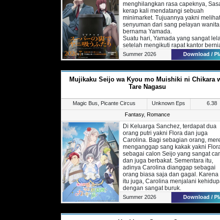
menghilangkan rasa capeknya, Sas
kerap kali mendatangi sebuah
minimarket. Tujuannya yakni meliha
senyuman dari sang pelayan wanita
bernama Yamada.
Suatu hari, Yamada yang sangat lel
setelah mengikuti rapat kantor berni
untuk melihat Yamada bekerja. Nam
Summer 2026
Download / Pl
sesampainya disana Sasaki tidak
melihat Yamada sama sekali.
Dalam perjalanan pulang, Sasaki y
Mujikaku Seijo wa Kyou mo Muishiki ni Chikara 
berniat untuk merokok diajak oleh
seorang wanita bernama Tayama.
Tare Nagasu
Siapa sangka, Tayama merupakan
Yamada namun dengan versi yang
Magic Bus, Picante Circus
Unknown Eps
6.38
berbeda.
Fantasy
,
Romance
Di Keluarga Sanchez, terdapat dua
orang putri yakni Flora dan juga
Carolina. Bagi sebagian orang, mer
menganggap sang kakak yakni Flor
sebagai calon Seijo yang sangat can
dan juga berbakat. Sementara itu,
adinya Carolina dianggap sebagai
orang biasa saja dan gagal. Karena
itu juga, Carolina menjalani kehidu
dengan sangat buruk.
Suatu hari, Carolina mendapatkan
Summer 2026
Download / Pl
tawaran pernikahan dari Pangeran
Kedua di negara tetangga. Pernika
ini bertujuan untuk menghubungkan