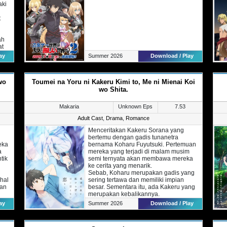
aki
t
ah
at
un,
ay
Summer 2026
Download / Play
ang
wo
Toumei na Yoru ni Kakeru Kimi to, Me ni Mienai Koi
wo Shita.
Makaria
Unknown Eps
7.53
Adult Cast
,
Drama
,
Romance
Menceritakan Kakeru Sorana yang
bertemu dengan gadis tunanetra
eka
bernama Koharu Fuyutsuki. Pertemuan
a
mereka yang terjadi di malam musim
tik
semi ternyata akan membawa mereka
ke cerita yang menarik.
Sebab, Koharu merupakan gadis yang
 hal
sering tertawa dan memiliki impian
pan
besar. Sementara itu, ada Kakeru yang
merupakan kebalikannya.
Cerita mereka yang awalnya bermula
ay
Summer 2026
Download / Play
dari sebuah kegiatan kampus ternyata
han
mampu mendekatkan keduanya.