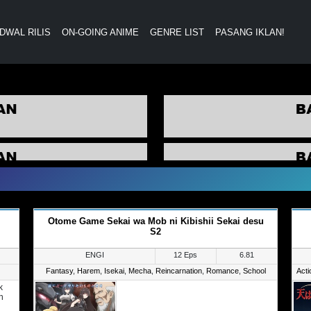
DWAL RILIS
ON-GOING ANIME
GENRE LIST
PASANG IKLAN!
Otome Game Sekai wa Mob ni Kibishii Sekai desu
S2
ENGI
12 Eps
6.81
Fantasy
,
Harem
,
Isekai
,
Mecha
,
Reincarnation
,
Romance
,
School
Acti
k
n