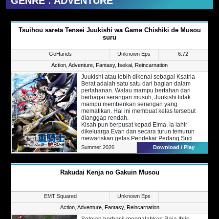
GENRE : ADVENTURE
Tsuihou sareta Tensei Juukishi wa Game Chishiki de Musou
suru
GoHands
Unknown Eps
6.72
Action
,
Adventure
,
Fantasy
,
Isekai
,
Reincarnation
Juukishi atau lebih dikenal sebagai Ksatria
Berat adalah satu satu dari bagian dalam
pertahanan. Walau mampu bertahan dari
berbagai serangan musuh, Juukishi tidak
mampu memberikan serangan yang
mematikan. Hal ini membuat kelas tersebut
dianggap rendah.
Kisah pun berpusat kepad Elma. Ia lahir
dikeluarga Evan dan secara turun temurun
mewariskan gelas Pendekar Pedang Suci.
Sayangnya, Elma justru mendapatkan kelas
Summer 2026
Download / Play
Juukishi yang dianggap cacat. Karena hal itu
juga, Elma diusir dari kediamannya.
Setelah kejadian tersebut, Elma baru
Rakudai Kenja no Gakuin Musou
menyadari bahwa ia sebenarnya berada di
dunia yang mirip dengan game VR online.
Mengetahui bahwa kelas Juukishi adalah
yang terkuat, ia pun mencoba membuktikan
EMT Squared
Unknown Eps
hal tersebut.
Action
,
Adventure
,
Fantasy
,
Reincarnation
Setelah berhasil mengalahkan Raja Iblis,