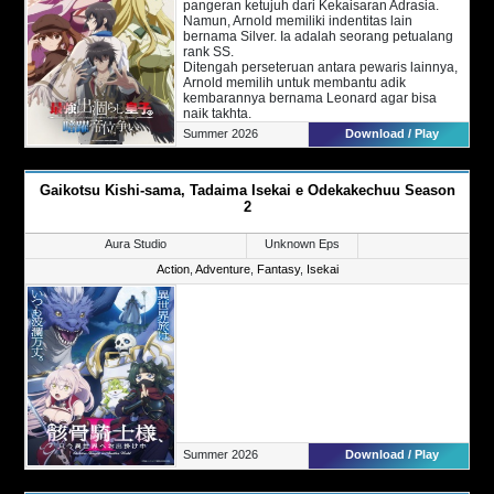
pangeran ketujuh dari Kekaisaran Adrasia.
Namun, Arnold memiliki indentitas lain
bernama Silver. Ia adalah seorang petualang
rank SS.
Ditengah perseteruan antara pewaris lainnya,
Arnold memilih untuk membantu adik
kembarannya bernama Leonard agar bisa
naik takhta.
Sebagai permulaan, ia mendatangi Adipati
Summer 2026
Download / Play
Kleinert untuk meminta menjadi Sekutu sang
adik. Di dalam perjalannya, secara tidak
sengaja identitas Silver diketahui oleh putri
Gaikotsu Kishi-sama, Tadaima Isekai e Odekakechuu Season
Kleiner yakni Finne von Kleinert.
2
Aura Studio
Unknown Eps
Action
,
Adventure
,
Fantasy
,
Isekai
Summer 2026
Download / Play