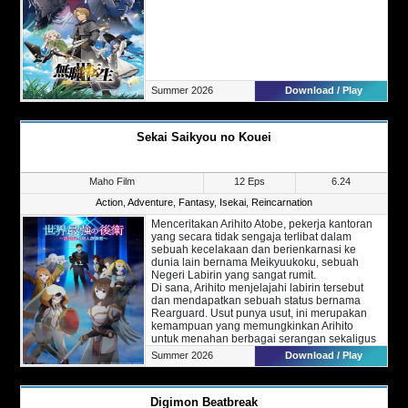
mencapai impian mereka?
(Info: Episode sebelumnya akan ditambahkan
secara berkala)
Summer 2026
Download / Play
Sekai Saikyou no Kouei
Maho Film
12 Eps
6.24
Action
,
Adventure
,
Fantasy
,
Isekai
,
Reincarnation
Menceritakan Arihito Atobe, pekerja kantoran
yang secara tidak sengaja terlibat dalam
sebuah kecelakaan dan berienkarnasi ke
dunia lain bernama Meikyuukoku, sebuah
Negeri Labirin yang sangat rumit.
Di sana, Arihito menjelajahi labirin tersebut
dan mendapatkan sebuah status bernama
Rearguard. Usut punya usut, ini merupakan
kemampuan yang memungkinkan Arihito
untuk menahan berbagai serangan sekaligus
membuat pertahanan dan memulihkan rekan-
Summer 2026
Download / Play
rekannya.
Bersama partnernya yakni gadis tentara
bayaran, serta mantan atasannya waktu masih
Digimon Beatbreak
bekerja dulu. Kini Arihito mulai meningkatkan