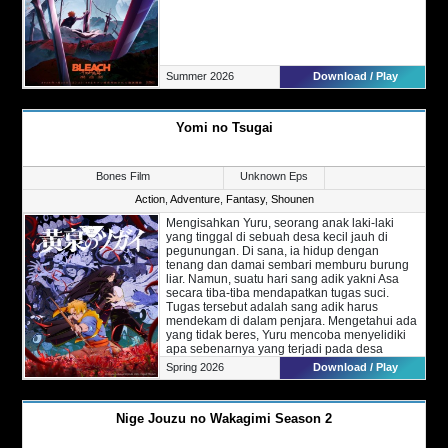
Summer 2026
Download / Play
Yomi no Tsugai
Bones Film
Unknown Eps
Action
,
Adventure
,
Fantasy
,
Shounen
Mengisahkan Yuru, seorang anak laki-laki
yang tinggal di sebuah desa kecil jauh di
pegunungan. Di sana, ia hidup dengan
tenang dan damai sembari memburu burung
liar. Namun, suatu hari sang adik yakni Asa
secara tiba-tiba mendapatkan tugas suci.
Tugas tersebut adalah sang adik harus
mendekam di dalam penjara. Mengetahui ada
yang tidak beres, Yuru mencoba menyelidiki
apa sebenarnya yang terjadi pada desa
tersebut. Apakah ada sesuatu yang
Spring 2026
Download / Play
disembunyikan darinya?
Nige Jouzu no Wakagimi Season 2