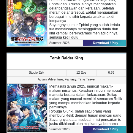
Ephtal dan 3 rekan lainnya mendapatkan
gelar bangsawan dari kerajaan. Setelah
meraih gelar tersebut, Ephtal mengajarkan
berbagai ilmu sihir kepada anak-anak di
tempatnya.
Sayangnya, umur Ephtal yang sudah terlalu
tua memaksanya meninggalkan dunia dan
kini kembali bereinkarnasi menjadi dirinya
semasa kecil dulu.
Kini, Ephtal kembali berniat untuk mempelajari
Summer 2026
Download / Play
sihir hingga ke puncaknya. Walau begitu, hal
ini tidak mudah mengingat kekuatan sihir di
dunia ini mulai menurun. Mampukah dirinya
Tomb Raider King
mencapai kekuatan seperti dulu lagi?
Studio Eek
12 Eps
6.85
Action
,
Adventure
,
Fantasy
,
Time Travel
Memasuki tahun 2025, muncul makam-
makam misterius. Kejadian ini pun membuat
manusia berasa dalam kekacauan. Setiap
malam yang muncul memiliki semacam Relik
yang mampu memberikan kekuatan kepada
pemiliknya.
Ryouga Giuriki, salah satu orang yang
memburu Relik dengan tujuan mencari uang.
Sayangnya, dalam sebuah misi pencarian is
justru dikhianati oleh majikannya bernama
Taisei Oogawara.
Summer 2026
Download / Play
Menghadapi situasi yang mengancam