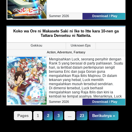
Summer 2026
Download / Play
Koko wa Ore ni Makasete Saki ni Ike to Itte kara 10-nen ga
Tattara Densetsu ni Natteita.
Gekkou
Unknown Eps
Action
,
Adventure
,
Fantasy
Mengisahkan Luck, seorang penyihir dengan
Rank S yang berasal di party pahlawan. Suatu
hari, ia terlibat dalam pertempuran sengit
bersama Eric dan juga Goran guna
mengalahkan Raja Iblis Majinou. Di dalam
tekanan yang hebat, Luck memilih
mengalahkan musuh tersebut sendirian.
Di dimensi tersebut, Luck berhasil
mengalahkan sang Raja Iblis dan kini ia
kembali ke tempat asalnya. Menariknya, Luck
kembali di waktu 10 tahun setelahnya dan kini
Summer 2026
Download / Play
dirinya dianggap sebagai salah satu
pahlawan yang relah mengorbankan diri demi
dunia.
Pages
1
2
3
…
23
Berikutnya »
Mengingat Luck yang tidak terlalu suka
dengan gelar tersebut, ia memilih
menyembunyikan identitas aslinya dan
mengubah namanya menjadi Lock. Bersama