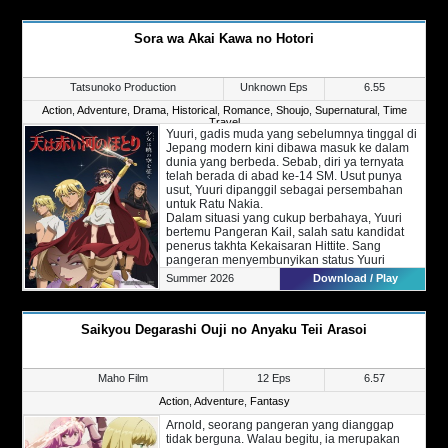
nyawanya, Ryouga justru berhasil
diselamatkan oleh sebuah Relik dan
Sora wa Akai Kawa no Hotori
membuatnya kembali ke 15 tahun
sebelumnya.
Berbekal ingatannya yang lama, Ryouga
bertekad membalaskan dendamnya kepada
Tatsunoko Production
Unknown Eps
6.55
Oogawara.
Action
,
Adventure
,
Drama
,
Historical
,
Romance
,
Shoujo
,
Supernatural
,
Time
Travel
Yuuri, gadis muda yang sebelumnya tinggal di
Jepang modern kini dibawa masuk ke dalam
dunia yang berbeda. Sebab, diri ya ternyata
telah berada di abad ke-14 SM. Usut punya
usut, Yuuri dipanggil sebagai persembahan
untuk Ratu Nakia.
Dalam situasi yang cukup berbahaya, Yuuri
bertemu Pangeran Kail, salah satu kandidat
penerus takhta Kekaisaran Hittite. Sang
pangeran menyembunyikan status Yuuri
dengan menjadikannya sebagai selir.
Summer 2026
Download / Play
Dalam waktu singkat, Yuuri di kenal sebagai
Isthar, Dewi Perang yang mampu memikat hati
rakyatnya.
Saikyou Degarashi Ouji no Anyaku Teii Arasoi
Walau begitu, Yuuri yang dikenal sebagai selir
pangeran akhirnya tetap terlibat konflik
dengan Ratu Nakia.
Maho Film
12 Eps
6.57
Action
,
Adventure
,
Fantasy
Arnold, seorang pangeran yang dianggap
tidak berguna. Walau begitu, ia merupakan