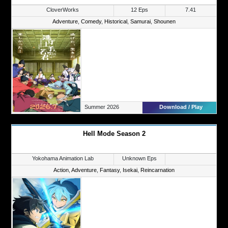
CloverWorks
12 Eps
7.41
Adventure
,
Comedy
,
Historical
,
Samurai
,
Shounen
Summer 2026
Download / Play
Hell Mode Season 2
Yokohama Animation Lab
Unknown Eps
Action
,
Adventure
,
Fantasy
,
Isekai
,
Reincarnation