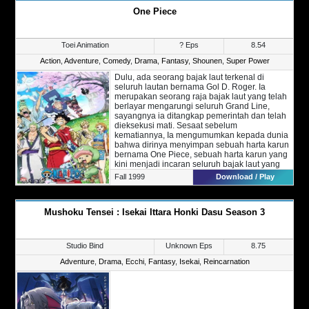
One Piece
Toei Animation
? Eps
8.54
Action
,
Adventure
,
Comedy
,
Drama
,
Fantasy
,
Shounen
,
Super Power
Dulu, ada seorang bajak laut terkenal di
seluruh lautan bernama Gol D. Roger. Ia
merupakan seorang raja bajak laut yang telah
berlayar mengarungi seluruh Grand Line,
sayangnya ia ditangkap pemerintah dan telah
dieksekusi mati. Sesaat sebelum
kematiannya, Ia mengumumkan kepada dunia
bahwa dirinya menyimpan sebuah harta karun
bernama One Piece, sebuah harta karun yang
kini menjadi incaran seluruh bajak laut yang
ada di dunia.
Fall 1999
Download / Play
Di Era Bajak Laut saat ini, ada seorang remaja
bernama Monkey D. Luffy yang memiliki cita-
cita untuk menjadi seorang Raja Bajak Laut.
Mushoku Tensei : Isekai Ittara Honki Dasu Season 3
Namun Luffy sadar bahwa ia tidak bisa
melakukannya sendiri, sembari dalam
perjalanan ia juga mencari kru dan bertemu
dengan teman-temannya yang baru. Berbeda
Studio Bind
Unknown Eps
8.75
dengan bajak laut lain yang ganas dan jahat,
Luffy bersama teman-temannya berlayar
Adventure
,
Drama
,
Ecchi
,
Fantasy
,
Isekai
,
Reincarnation
murni atas dasar petualangan serta mencari
tempat tempat baru yang akan muncul di
hadapan mereka.
Di perjalanan inilah cerita mereka dimulai,
mampukan Luffy bersama teman-temannya