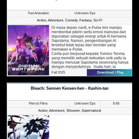
kemampuannya dan menduduk peringkat
teratas sebagai penjelajah Labirin.
Toei Animation
Unknown Eps
Action
,
Adventure
,
Comedy
,
Fantasy
,
Sci-Fi
Di masa depan nanti, e-Pulse kini mampu
membentuk pikirin serta emosi manusia dan
digunakan sebagai energi untuk AI bernama
Sapotama. Namun, pengembangan AI
tersebut tidak lepas dari monster yang
memakan e-Pulse.
Cerita pun berpusat kepada Tomoro Tenma
yang memiliki sebuah kekuatan unik yaitu ia
mampu merusak Sapotama seseorang hanya
dengan menyentuhnya. Suatu hari, ia
bertemu dengan Gekkomon dan diminta untuk
Fall 2025
Download / Play
mengikutinya ke suatu tempat.
Sesampainya di sana, ia mendapati kakaknya
yang tengah bertarung dengan monster.
Bleach: Sennen Kessen-hen - Kashin-tan
Sayangnya, sang kakak harus mengorbankan
diri untuk menyelamatkan Tenma. Kini,
kehidupan Tenma telah berubah setelah
pertemuannya dengan Gekkomon.
Pierrot Films
Unknown Eps
8.66
Action
,
Adventure
,
Shounen
,
Supernatural