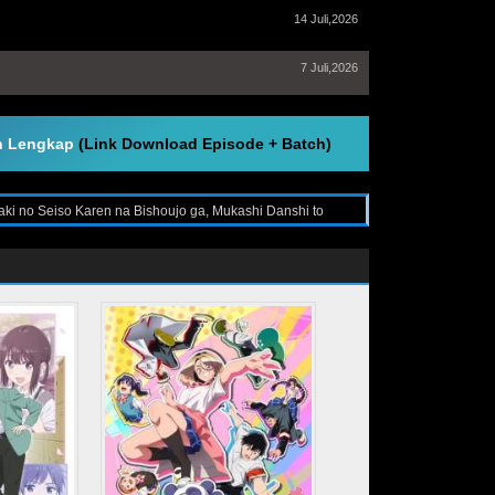
14 Juli,2026
7 Juli,2026
en Lengkap
(Link Download Episode + Batch)
aki no Seiso Karen na Bishoujo ga, Mukashi Danshi to
Karen na Bishoujo ga, Mukashi Danshi to Omotte Issho ni
ananajimi Datta Ken, Download dan Streaming Tenkou-saki
aren na Bishoujo ga, Mukashi Danshi to Omotte Issho ni
ssho ni Asonda Osananajimi Datta Ken Subtitle Indonesia