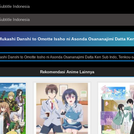
ubtitle Indonesia
ubtitle Indonesia
 Mukashi Danshi to Omotte Issho ni Asonda Osananajimi Datta K
ashi Danshi to Omotte Issho ni Asonda Osananajimi Datta Ken Sub Indo, Tenkou-s
0p 360p 480p 720p format Mp4 dan Mkv Sub Indo, Download Tenkou-saki no Seiso 
ki no Seiso Karen na Bishoujo ga, Mukashi Danshi to Omotte Issho ni Asonda Os
ssho ni Asonda Osananajimi Datta Ken Subtitle Indonesia, Tenkou-saki no Seiso K
Rekomendasi Anime Lainnya
ub Indo, Tenkou-saki no Seiso Karen na Bishoujo ga, Mukashi Danshi to Omotte I