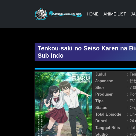
HOME
ANIME LIST
JA
Tenkou-saki no Seiso Karen na B
Sub Indo
Judul
: Te
Japanese
: 
Skor
: 7.0
Produser
: Po
Tipe
: TV
Status
: On
Total Episode
: Un
Durasi
: 24 
Tanggal Rilis
: Jul
Studio
: Pro