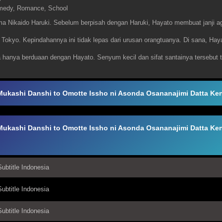
medy
,
Romance
,
School
ma Nikaido Haruki. Sebelum berpisah dengan Haruki, Hayato membuat janji a
i Tokyo. Kepindahannya ini tidak lepas dari urusan orangtuanya. Di sana, Ha
 hanya berduaan dengan Hayato. Senyum kecil dan sifat santainya tersebut tid
Mukashi Danshi to Omotte Issho ni Asonda Osananajimi Datta Ke
Mukashi Danshi to Omotte Issho ni Asonda Osananajimi Datta Ke
ubtitle Indonesia
ubtitle Indonesia
ubtitle Indonesia