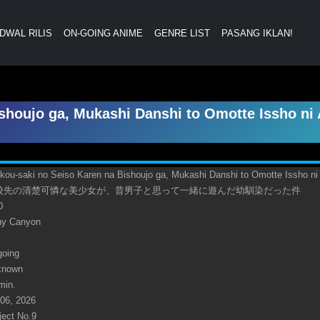
DWAL RILIS
ON-GOING ANIME
GENRE LIST
PASANG IKLAN!
ishoujo ga, Mukashi Danshi to Omotte Issho ni
nkou-saki no Seiso Karen na Bishoujo ga, Mukashi Danshi to Omotte Issho n
転校先の清楚可憐な美少女が、昔男子と思って一緒に遊んだ幼馴染だった件
0
ny Canyon
going
known
min.
 06, 2026
ject No.9