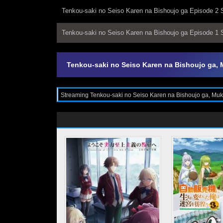
Tenkou-saki no Seiso Karen na Bishoujo ga Episode 2 S
Tenkou-saki no Seiso Karen na Bishoujo ga Episode 1 S
Tenkou-saki no Seiso Karen na Bishoujo ga,
Streaming Tenkou-saki no Seiso Karen na Bishoujo ga, Muk
Omotte Issho ni Asonda Osananajimi Datta Ken resolusi 24
Asonda Osananajimi Datta Ken Sub Indo, Nonton Tenkou-sa
no Seiso Karen na Bishoujo ga, Mukashi Danshi to Omotte I
Asonda Osananajimi Datta Ken Episode 1 - Unknown (End) S