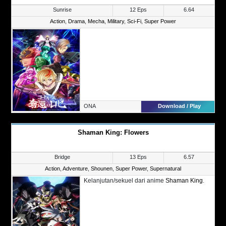
Sunrise
12 Eps
6.64
Action
,
Drama
,
Mecha
,
Military
,
Sci-Fi
,
Super Power
ONA
Download / Play
Shaman King: Flowers
Bridge
13 Eps
6.57
Action
,
Adventure
,
Shounen
,
Super Power
,
Supernatural
Kelanjutan/sekuel dari anime
Shaman King
.