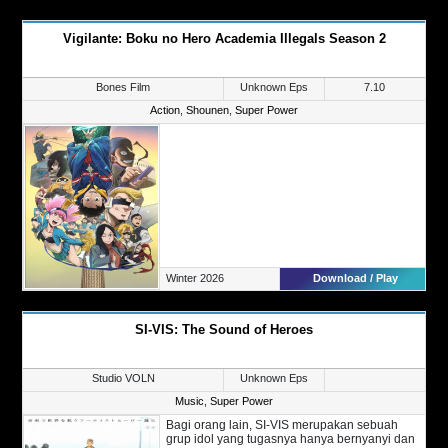
Vigilante: Boku no Hero Academia Illegals Season 2
Bones Film
Unknown Eps
7.10
Action
,
Shounen
,
Super Power
Winter 2026
Download / Play
SI-VIS: The Sound of Heroes
Studio VOLN
Unknown Eps
Music
,
Super Power
Bagi orang lain, SI-VIS merupakan sebuah
grup idol yang tugasnya hanya bernyanyi dan