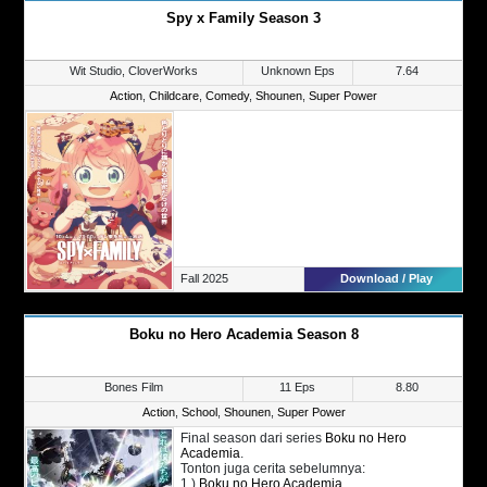
Spy x Family Season 3
Wit Studio, CloverWorks
Unknown Eps
7.64
Action
,
Childcare
,
Comedy
,
Shounen
,
Super Power
Fall 2025
Download / Play
Boku no Hero Academia Season 8
Bones Film
11 Eps
8.80
Action
,
School
,
Shounen
,
Super Power
Final season dari series
Boku no Hero
Academia
.
Tonton juga cerita sebelumnya:
1.)
Boku no Hero Academia