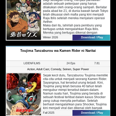
tempat tempat baru yang akan muncul di
adalah sebuah pekerjaan yang hanya
hadapan mereka.
dilakukan oleh orang-orang sampah. Berlatar
Di perjalanan inilah cerita mereka dimulai,
pada abad ke-21, di dunia bawah tanah Tokyo
mampukan Luffy bersama teman-temannya
telah dikuasai oleh mafia yang kini menjadi
mencapai impian mereka?
Raja Iblis setelah mereka menjalani operasi
(Info: Episode sebelumnya akan ditambahkan
Aether.
secara berkala)
Maka dari itu, lahirlah para pemburu yang
bertugas untuk mengalahkan Raja Iblis.
Mereka yang bertugas dikenal dengan
sebutah pahlawan. Setiap pahlawan yang
Winter 2026
Download / Play
ingin melawan Raja Iblis harus menggunakan
obat yang dikenal dengan E-3.
Yashiro, salah satu orang yang bekerja
Toujima Tanzaburou wa Kamen Rider ni Naritai
sebagai pahlawan ini didatangi oleh gadis
SMA bernama Jougamine. Ia mengaku
sebagai murid dari Yashiro. Mau tidak mau, ia
pun menerima gadis tersebut dan
LIDENFILMS
24 Eps
7.81
melibatkannya dalam berbagai kejadian.
Action
,
Adult Cast
,
Comedy
,
Seinen
,
Super Power
Sejak kecil dulu, Tanzaburou Toujima memiliki
cita-cita untuk menjadi seorang Kamen Rider.
Sayangnya, hal tersebut urung terjadi. Kini,
Toujima yang telah berusia 40 tahun telah
mengubur mimpi tersebut dalam-dalam.
Namun suatu hari, Toujima yang berada di
sebuah festival terlibat dalam kasus Shocker
yang cukup menyita perhatian. Setelah
berhasil mengalahkan para Shocker, Toujima
kini menjadi viral dan dikenal oleh banyak
orang.
Fall 2025
Download / Play