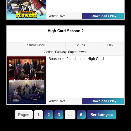
Winter 2024
Download / Play
High Card Season 2
Studio Hibari
12 Eps
7.06
Action
,
Fantasy
,
Super Power
Season ke-2 dari anime
High Card
.
Winter 2024
Download / Play
Pages
1
2
3
…
6
Berikutnya »