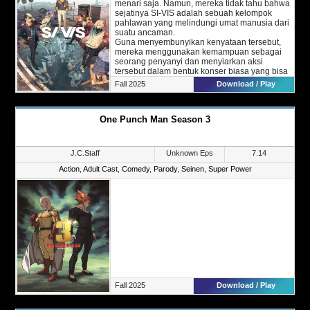
menari saja. Namun, mereka tidak tahu bahwa
sejatinya SI-VIS adalah sebuah kelompok
pahlawan yang melindungi umat manusia dari
suatu ancaman.
Guna menyembunyikan kenyataan tersebut,
mereka menggunakan kemampuan sebagai
seorang penyanyi dan menyiarkan aksi
tersebut dalam bentuk konser biasa yang bisa
dinikmati oleh semua orang.
Fall 2025
Download / Play
One Punch Man Season 3
J.C.Staff
Unknown Eps
7.14
Action
,
Adult Cast
,
Comedy
,
Parody
,
Seinen
,
Super Power
Fall 2025
Download / Play