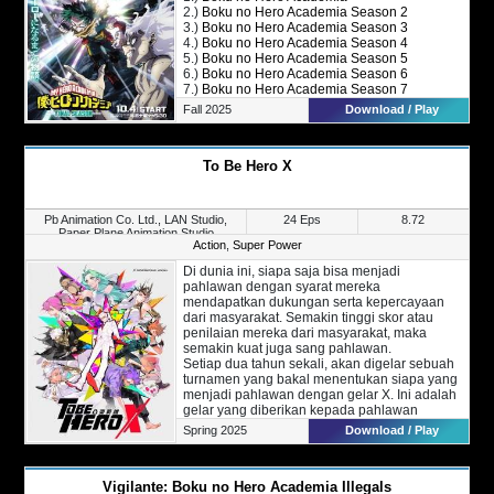
2.)
Boku no Hero Academia Season 2
3.)
Boku no Hero Academia Season 3
4.)
Boku no Hero Academia Season 4
5.)
Boku no Hero Academia Season 5
6.)
Boku no Hero Academia Season 6
7.)
Boku no Hero Academia Season 7
8.)
Boku no Hero Academia Season 8
Fall 2025
Download / Play
To Be Hero X
Pb Animation Co. Ltd., LAN Studio,
24 Eps
8.72
Paper Plane Animation Studio
Action
,
Super Power
Di dunia ini, siapa saja bisa menjadi
pahlawan dengan syarat mereka
mendapatkan dukungan serta kepercayaan
dari masyarakat. Semakin tinggi skor atau
penilaian mereka dari masyarakat, maka
semakin kuat juga sang pahlawan.
Setiap dua tahun sekali, akan digelar sebuah
turnamen yang bakal menentukan siapa yang
menjadi pahlawan dengan gelar X. Ini adalah
gelar yang diberikan kepada pahlawan
dengan peringkat paling tertinggi dan
Spring 2025
Download / Play
dipercaya.
Sekarang, siapakah yang bakal mendapatkan
gelar tersebut?
Vigilante: Boku no Hero Academia Illegals