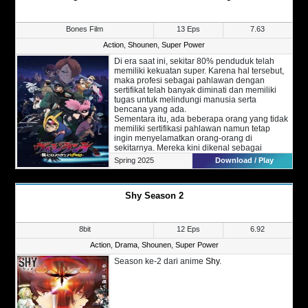
Bones Film
13 Eps
7.63
Action
,
Shounen
,
Super Power
Di era saat ini, sekitar 80% penduduk telah
memiliki kekuatan super. Karena hal tersebut,
maka profesi sebagai pahlawan dengan
sertifikat telah banyak diminati dan memiliki
tugas untuk melindungi manusia serta
bencana yang ada.
Sementara itu, ada beberapa orang yang tidak
memiliki sertifikasi pahlawan namun tetap
ingin menyelamatkan orang-orang di
sekitarnya. Mereka kini dikenal sebagai
Vigilante, sebuah kelompok pahlawan ilegal.
Spring 2025
Download / Play
Inilah kisah sebelum Izuku Midoriya masuk ke
SMA U.A.
Shy Season 2
8bit
12 Eps
6.92
Action
,
Drama
,
Shounen
,
Super Power
Season ke-2 dari anime
Shy
.