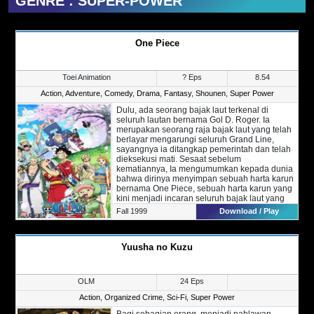
GENRE : SUPER-POWER
One Piece
Toei Animation
? Eps
8.54
Action
,
Adventure
,
Comedy
,
Drama
,
Fantasy
,
Shounen
,
Super Power
Dulu, ada seorang bajak laut terkenal di
seluruh lautan bernama Gol D. Roger. Ia
merupakan seorang raja bajak laut yang telah
berlayar mengarungi seluruh Grand Line,
sayangnya ia ditangkap pemerintah dan telah
dieksekusi mati. Sesaat sebelum
kematiannya, Ia mengumumkan kepada dunia
bahwa dirinya menyimpan sebuah harta karun
bernama One Piece, sebuah harta karun yang
kini menjadi incaran seluruh bajak laut yang
ada di dunia.
Fall 1999
Download / Play
Di Era Bajak Laut saat ini, ada seorang remaja
bernama Monkey D. Luffy yang memiliki cita-
cita untuk menjadi seorang Raja Bajak Laut.
Yuusha no Kuzu
Namun Luffy sadar bahwa ia tidak bisa
melakukannya sendiri, sembari dalam
perjalanan ia juga mencari kru dan bertemu
dengan teman-temannya yang baru. Berbeda
OLM
24 Eps
dengan bajak laut lain yang ganas dan jahat,
Luffy bersama teman-temannya berlayar
Action
,
Organized Crime
,
Sci-Fi
,
Super Power
murni atas dasar petualangan serta mencari
Bagi sebagian orang, menjadi pahlawan