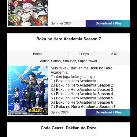
Summer 2024
Download / Play
Boku no Hero Academia Season 7
Bones
21 Eps
8.07
Action
,
School
,
Shounen
,
Super Power
Musim ke-7 dari anime
Boku no Hero
Academia
.
Tonton juga kelanjutannya:
1.)
Boku no Hero Academia
2.)
Boku no Hero Academia Season 2
3.)
Boku no Hero Academia Season 3
4.)
Boku no Hero Academia Season 4
5.)
Boku no Hero Academia Season 5
6.)
Boku no Hero Academia Season 6
7.)
Boku no Hero Academia Season 7
8.)
Boku no Hero Academia Season 8
Spring 2024
Download / Play
Code Geass: Dakkan no Roze