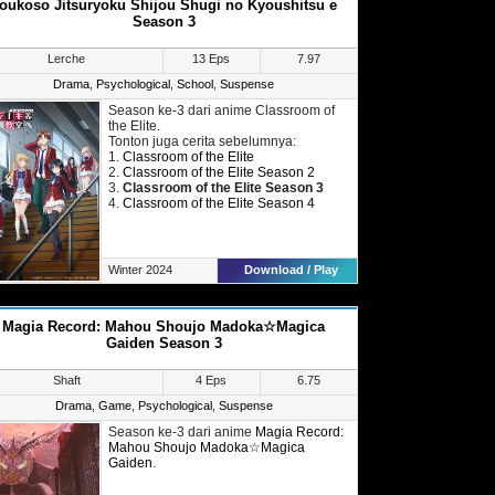
oukoso Jitsuryoku Shijou Shugi no Kyoushitsu e
Season 3
Lerche
13 Eps
7.97
Drama
,
Psychological
,
School
,
Suspense
Season ke-3 dari anime Classroom of
the Elite.
Tonton juga cerita sebelumnya:
1.
Classroom of the Elite
2.
Classroom of the Elite Season 2
3.
Classroom of the Elite Season 3
4.
Classroom of the Elite Season 4
Winter 2024
Download / Play
Magia Record: Mahou Shoujo Madoka☆Magica
Gaiden Season 3
Shaft
4 Eps
6.75
Drama
,
Game
,
Psychological
,
Suspense
Season ke-3 dari anime
Magia Record:
Mahou Shoujo Madoka☆Magica
Gaiden
.