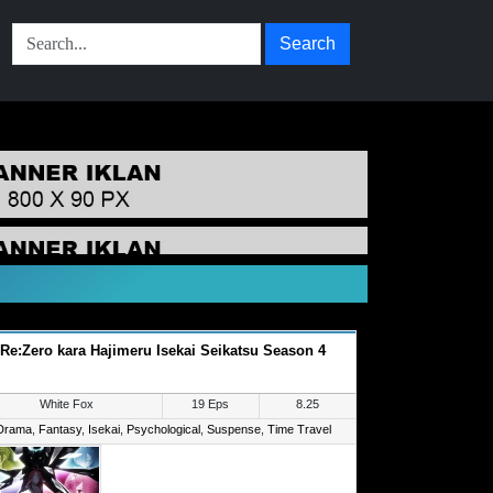
Search
Re:Zero kara Hajimeru Isekai Seikatsu Season 4
White Fox
19 Eps
8.25
Drama
,
Fantasy
,
Isekai
,
Psychological
,
Suspense
,
Time Travel