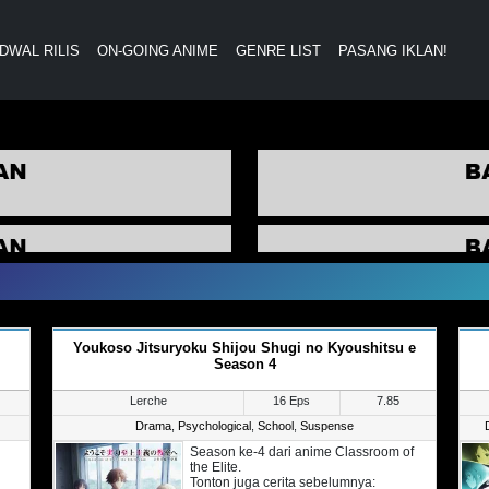
DWAL RILIS
ON-GOING ANIME
GENRE LIST
PASANG IKLAN!
Youkoso Jitsuryoku Shijou Shugi no Kyoushitsu e
Season 4
Lerche
16 Eps
7.85
Drama
,
Psychological
,
School
,
Suspense
Season ke-4 dari anime Classroom of
the Elite.
Tonton juga cerita sebelumnya: