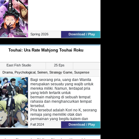
Spring 2026
Download / Play
Touhai: Ura Rate Mahjong Touhai Roku
East Fish Studio
25 Eps
Drama
,
Psychological
,
Seinen
,
Strategy Game
,
Suspense
Bagi seorang pria, uang dan Wanita
merupakan sesuatu yang wajib untuk
mereka miliki. Namun, terdapat pria
yang lebih tertarik untuk
bermain mahjong di sebuah tempat
rahasia dan menghancurkan tempat
tersebut.
Pria tersebut adalah Kori no K, seorang
remaja yang memiliki otak dan
permainan yang begitu kalem dan
membuat lawannya tidak mampu
Fall 2024
Download / Play
berkutik. Di dunia bawah, ia merupakan
salah satu pemain paling hebat di
bidang mahjong.