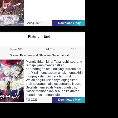
Spring 2022
Download / Play
Platinum End
Signal.MD
24 Eps
6.18
Drama
,
Psychological
,
Shounen
,
Supernatural
Mengisahkan Mirai Takahashi, seorang
remaja yang mendapatkan
perundungan atau bullyng. Karena hal
ini, Mirai memutuskan untuk mengakhiri
hidupnya dengan cara bunuh diri.
Walau begitu, usahanya digagalkan
oleh seorang malaikat bernama Nasse.
Setelah mencegah Mirai bunuh diri,
Nasse memberikan sebuah kekuatan
kepadanya dengan tujuan
membalaskan dendam kepada Bibi dan
Fall 2021
Download / Play
Pamannya yang sangat kejam. Walau
begitu, Nasse mengatakan kepada
Mirai bahwa dalam 99 hari kedepan,
Dewa akan pensiun dan tentu akan ada
yang menggantikannya.