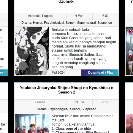
Uzumaki
Y
Akatsuki, Fugaku
4 Eps
6.01
Drama
,
Horror
,
Psychological
,
Seinen
,
Supernatural
,
Suspense
mi
Berlatar di sebuah kota
bernama Kurouzu, cerita berpusat
i,
pada Kirie Goshima yang sehari-hari
ih
menjalani kehidupannya dengan begitu
normal. Suatu hari, ia mendatangi
stasiun untuk bertemu
pacarnya, Shuuichi Saitou. Saat
ian
itu, Kirie mendapati ayahnya yang
tengah menatap cangkang siput di
dan
sebuah gang.
kan
Kirie juga menceritakan
ay
Fall 2024
Download / Play
kepada Saitou bahwa ayahnya akhir-
akhir ini terasa begitu aneh. Mendengar
hal tersebut, Saitou mengajak Kirie ke
Youkoso Jitsuryoku Shijou Shugi no Kyoushitsu e
kampung halamannya. Di
sana, Saitou menjelaskan bahwa
Season 2
kampungnya telah terinfeksi spiral.
Karena kejadian tersebut, berbagai
Lerche
13 Eps
8.17
insiden mengerikan mulai terjadi hingga
membuat masyarakat Kurouzu menjadi
Drama
,
Psychological
,
School
,
Suspense
gila.
Season ke-2 dari anime Classroom of
the Elite.
 ke
Tonton juga kelanjutannya:
i
1.
Classroom of the Elite
2.
Classroom of the Elite Season 2