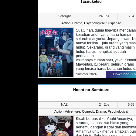
Tasuuketsu
memberikan kebahagiaan kepada
Shizuka seperti misi awalnya?
Satelight
24 Eps
5.54
Action
,
Drama
,
Psychological
,
Suspense
Suatu hari, dunia tiba-tiba mengala
kejadian aneh yang mana hampir
seluruh masyarkat Jepang tewas. Kin
hanya tersisa 1 juta orang yang mas
hidup. Sekarang, orang yang masih
hidup harus mengikuti sebuah
permainan.
Aturannya cuman satu, yakni Kemat
Mayoritas. Itu berarti, seluruh orang
yang tersisa harus bertahan hidup 
melawan kekuatan yang nantinya a
Summer 2024
Download / Pl
mengubah takdir mereka.
Hoshi no Samidare
NAZ
24 Eps
5.65
Action
,
Adventure
,
Comedy
,
Drama
,
Psychological
Kisah berpusat ke Yuuhi Amamiya,
seorang mahasiswa biasa yang
bertemu dengan Kadal dan meminta
Amamiya untuk menyelamatkan bum
dari krisis. Sebelum sempat untuk