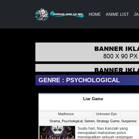
HOME
ANIME LIST
JA
GENRE : PSYCHOLOGICAL
Liar Game
Madhouse
Unknown Eps
Drama
,
Psychological
,
Seinen
,
Strategy Game
,
Suspense
Suatu hari, Nao Kanzaki yang
merupakan mahasiswi polos
mendapatkan sebuah undangan