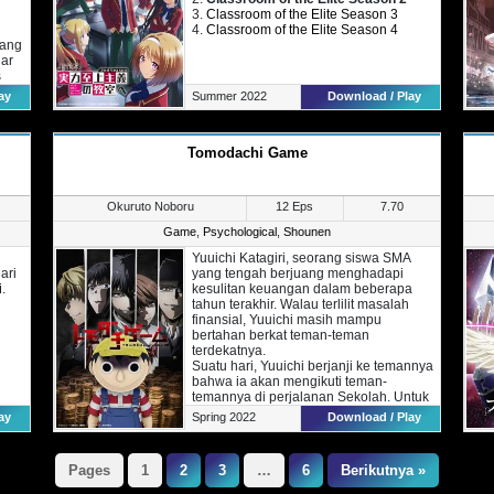
3.
Classroom of the Elite Season 3
4.
Classroom of the Elite Season 4
yang
gar
s
ia
ay
Summer 2022
Download / Play
n
Tomodachi Game
 mau
ang
an
an
Okuruto Noboru
12 Eps
7.70
Game
,
Psychological
,
Shounen
Yuuichi Katagiri, seorang siswa SMA
ari
yang tengah berjuang menghadapi
i
.
kesulitan keuangan dalam beberapa
tahun terakhir. Walau terlilit masalah
finansial, Yuuichi masih mampu
bertahan berkat teman-teman
terdekatnya.
Suatu hari, Yuuichi berjanji ke temannya
bahwa ia akan mengikuti teman-
temannya di perjalanan Sekolah. Untuk
itu, Yuuichi bekerja keras guna mencari
ay
Spring 2022
Download / Play
uang. Namun, kejadian tak terduga
terjadi di kelasnya. Uang untuk
Perjalanan Sekolah senilai 2 Juta Yen
Pages
1
2
3
…
6
Berikutnya »
hilang. Dua temannya, Shiho dan
Makoto memilih bertanggung jawab