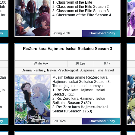
 100
1.
Classroom of the Elite
ebih
2.
Classroom of the Elite Season 2
ret
3.
Classroom of the Elite Season 3
iar
4.
Classroom of the Elite Season 4
ang
ay
Spring 2026
Download / Play
ran
it,
Re:Zero kara Hajimeru Isekai Seikatsu Season 3
a.
a
White Fox
16 Eps
8.47
Drama
,
Fantasy
,
Isekai
,
Psychological
,
Suspense
,
Time Travel
an
dari
Musim ketiga anime Re:Zero kara
-
Hajimeru Isekai Seikatsu Season 3.
Tonton juga cerita sebelumnya:
 ia
1.
Re: Zero kara Hajimeru Isekai
l
Seikatsu
(S1)
2.
Re: Zero kara Hajimeru Isekai
Seikatsu Season 2
(S2)
m
3.
Re: Zero kara Hajimeru Isekai
Seikatsu Season 3 (S3)
uk
ay
Fall 2024
Download / Play
si