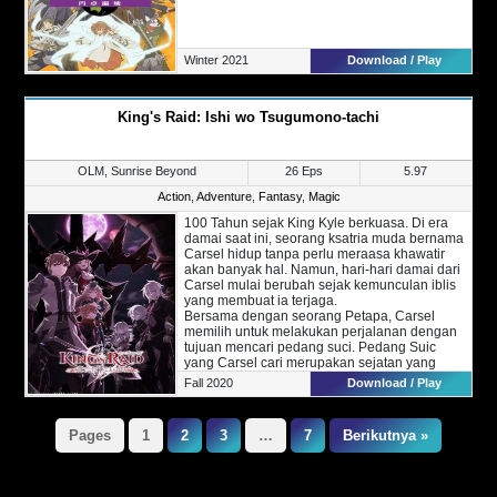
Winter 2021
Download / Play
King's Raid: Ishi wo Tsugumono-tachi
OLM, Sunrise Beyond
26 Eps
5.97
Action
,
Adventure
,
Fantasy
,
Magic
100 Tahun sejak King Kyle berkuasa. Di era
damai saat ini, seorang ksatria muda bernama
Carsel hidup tanpa perlu meraasa khawatir
akan banyak hal. Namun, hari-hari damai dari
Carsel mulai berubah sejak kemunculan iblis
yang membuat ia terjaga.
Bersama dengan seorang Petapa, Carsel
memilih untuk melakukan perjalanan dengan
tujuan mencari pedang suci. Pedang Suic
yang Carsel cari merupakan sejatan yang
mampu membunuh Iblis dan tentu saja musuh
Fall 2020
Download / Play
lainnya.
Bersama dengan Fery, mereka berdua
bertemu dengan Celo dan Roi yang juga
Pages
1
2
3
…
7
Berikutnya »
bertujuan untuk mengalahkah para iblis.
Lantas, bagaimana kisah Carsel yang terpilih
untuk memegang senjata legendary dengan
tujuan untuk menghancurkan iblis?