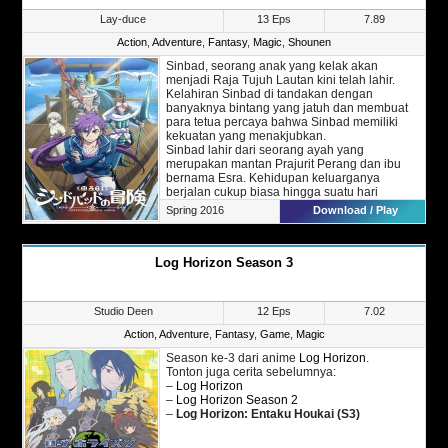
kemampuan elemen Angin. Sayang,
Lay-duce
13 Eps
7.89
kedatanganannya tidak disambut baik oleh
warga desa setelah kematian keluarga
Action
,
Adventure
,
Fantasy
,
Magic
,
Shounen
Kannagi. Kini, Kazuma memiliki misi untuk
Sinbad, seorang anak yang kelak akan
mencari siapa pelaku di balik pembunuhan
menjadi Raja Tujuh Lautan kini telah lahir.
keluarganya.
Kelahiran Sinbad di tandakan dengan
banyaknya bintang yang jatuh dan membuat
para tetua percaya bahwa Sinbad memiliki
kekuatan yang menakjubkan.
Sinbad lahir dari seorang ayah yang
merupakan mantan Prajurit Perang dan ibu
bernama Esra. Kehidupan keluarganya
berjalan cukup biasa hingga suatu hari
Sinbad mengikuti ayahnya menangkap ikan di
Spring 2016
Download / Play
lautan.
Sayangnya, di tengah lauh terjadi badai petir
ayahnya meminta ia untuk menghindari badai
Log Horizon Season 3
tersebut. Dua tahun berlalu, Sinbad bertemu
dengan seseorang yang tengah di kejar oleh
pengawal Kerajaan. Sayangnya, orang yang
diselamatkan oleh Sinbad merupakan mata-
Studio Deen
12 Eps
7.02
mata kerajaan. Kini, kehidupannya telah
berubah drastis setelah pertemuannya
Action
,
Adventure
,
Fantasy
,
Game
,
Magic
dengan sang mata-mata.
Season ke-3 dari anime
Log Horizon
.
Tonton juga kelanjutannya,
Magi: The
Tonton juga cerita sebelumnya:
Labyrinth of Magic
.
–
Log Horizon
–
Log Horizon Season 2
–
Log Horizon: Entaku Houkai (S3)