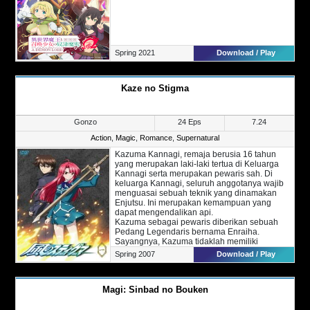
Spring 2021
Download / Play
Kaze no Stigma
Gonzo
24 Eps
7.24
Action
,
Magic
,
Romance
,
Supernatural
Kazuma Kannagi, remaja berusia 16 tahun
yang merupakan laki-laki tertua di Keluarga
Kannagi serta merupakan pewaris sah. Di
keluarga Kannagi, seluruh anggotanya wajib
menguasai sebuah teknik yang dinamakan
Enjutsu. Ini merupakan kemampuan yang
dapat mengendalikan api.
Kazuma sebagai pewaris diberikan sebuah
Pedang Legendaris bernama Enraiha.
Sayangnya, Kazuma tidaklah memiliki
kemampuan untuk menguasai Enjutsu yang ia
Spring 2007
Download / Play
dikalahkan oleh sepupunya bernama Ayano
Kannagi. Karena hal ini, ia dibuang dari
keluarganya dan memilih untuk merantau.
Magi: Sinbad no Bouken
Empat tahun berselang, Kazuma kembali ke
kampungnya dengan nama Kazuma Yagami
dan telah menguasai Fuujutsu, sebuah