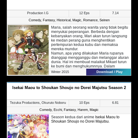
Production I.G
12 Eps
7.14
Comedy
,
Fantasy
,
Historical
,
Magic
,
Romance
,
Seinen
Maria, salah seorang wanita yang tidak begitu
menyukai peperangan. Berbeda dengan
kebanyakan orang, Mari akan turun langsung
ke medan perang guna menghentikan
pertempuran kedua kubu dan memaksa
mereka mundur.
Namun, apa yang dilakukan Maria rupanya
dianggap mengganggu dan melanggar aturan
dunia. Hal ini membuat malaikat Mikael turun
ke bumi dan menghukumnnya. Dalam
keadaan sekarat, salah seorang pemuda
Winter 2015
Download / Play
bernama Joseph menghubungkan Mari dan
penguasa local di daerah itu. Ia membela
Maria dan menganggapnya sebagai dewi
Isekai Maou to Shoukan Shoujo no Dorei Majutsu Season 2
sesungguhnya.
Akhirnya, Maria di beri pengampunan dengan
dua syarat tertentu. Pertama, ia tidak boleh
menggunakan sihir dengan jumlah banyak.
Tezuka Productions, Okuruto Noboru
10 Eps
6.81
Kedua, ia akan kehilangan kekuatannya jika
Maria kehilangan kesuciannya.
Comedy
,
Ecchi
,
Fantasy
,
Harem
,
Magic
Season kedua dari anime
Isekai Maou to
Shoukan Shoujo no Dorei Majutsu
.