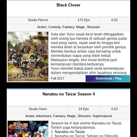
Di sisi lain, sembari menunggu pahlawan
Black Clover
menjemputnya, sang putri yang memiliki hobi
aneh yaitu tidur merasa tak nyaman berada di
kastil raja iblis, walaupun mereka tak
melakukan apa pun terhadap putri, dirinya tak
Studio Pierrot
170 Eps
8.02
bisa tidur nyenyak dengan seluruh hal yang
mengganjal. Oleh karena itu, sang putri pun
Action
,
Comedy
,
Fantasy
,
Magic
,
Shounen
harus berusaha sendiri dan mencari berbagai
Asta dan Yuno sejak kecil telah ditinggalkan
solusi agar dirinya bisa mendapatkan kualitas
oleh orang tua mereka di sebuah gereja pada
tidur terbaik di kastil barunya ini.
saat yang sama, sejak saat itu hingga kini
mereka telah di besarkan oleh pemilik gereja.
Mereka berdua selalu saja bersaing untuk
menentukan siapa yang lebih hebat.
Walaupun begitu, kini mulai terlihat jauh
kemampuan diantara keduanya.
Yuno memilki bakat alami serta kemampuan
dalam mengendalikan sihir layaknya seorang
jenius, sementara Asta sama sekali tak dapat
Fall 2017
Download / Play
menggunakan sihir, suatu hal yang sangat
jarang terjadi bagi dunia yang setiap orang
dapat memiliki kemampuan sihir. Walaupun
Nanatsu no Taizai Season 4
begitu, Asta tak pernah menyerah, ia selalu
bejuang dan berusaha keras berlatih serta
meningkatkan fisiknya agar dapat meraih
impiannya, yakni menjadi Kaisar Sihir,
Studio Deen
24 Eps
6.63
walaupun dirinya tak memiliki sihir sama
sekali.
Action
,
Adventure
,
Fantasy
,
Magic
,
Shounen
,
Supernatural
Tiba saat hari penentuan penerimaan
Season ke-4 dari anime Nanatsu no Taizai.
Grimoire (buku sihir). Yuno mendapatkan
Tonton juga kelanjutannya:
grimoire langka yakni semanggi daun empat
1.
Nanatsu no Taizai
(biasanya orang-orang hanya mendapatkan
2. Nanatsu no Taizai: Seisen no Shirushi
semanggi berdaun tiga), sayangnya saat itu