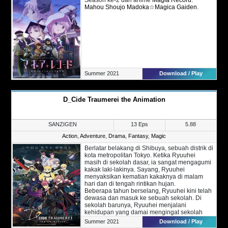
Mahou Shoujo Madoka☆Magica Gaiden
.
Summer 2021
Download / Play
D_Cide Traumerei the Animation
SANZIGEN
13 Eps
5.88
Action
,
Adventure
,
Drama
,
Fantasy
,
Magic
Berlatar belakang di Shibuya, sebuah distrik di
kota metropolitan Tokyo. Ketika Ryuuhei
masih di sekolah dasar, ia sangat mengagumi
kakak laki-lakinya. Sayang, Ryuuhei
menyaksikan kematian kakaknya di malam
hari dan di tengah rintikan hujan.
Beberapa tahun berselang, Ryuuhei kini telah
dewasa dan masuk ke sebuah sekolah. Di
sekolah barunya, Ryuuhei menjalani
kehidupan yang damai mengingat sekolah
tempatnya belajar ini jauh dari kata mimpi
Summer 2021
Download / Play
buruk.