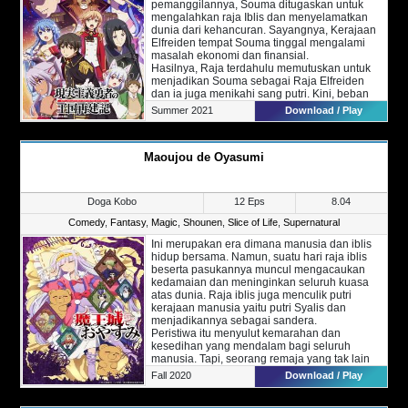
pemanggilannya, Souma ditugaskan untuk
mengalahkan raja Iblis dan menyelamatkan
dunia dari kehancuran. Sayangnya, Kerajaan
Elfreiden tempat Souma tinggal mengalami
masalah ekonomi dan finansial.
Hasilnya, Raja terdahulu memutuskan untuk
menjadikan Souma sebagai Raja Elfreiden
dan ia juga menikahi sang putri. Kini, beban
Souma menjadi lebih banyak mengingat ia
Summer 2021
Download / Play
juga harus mengatasi krisis ekonimi kerajaan
tersebut.
Setiap hari, Souma mulai melakukan berbagai
Maoujou de Oyasumi
perubahan dengan kebijakannya dan
menjadikan Kerajaan Elfreiden kembali
seperti semula, bahkan lebih baik lagi. Dalam
memimpin kerajaan tersebut, ia
Doga Kobo
12 Eps
8.04
mengumpulkan beberapa orang dengan
kemampuan unik.
Comedy
,
Fantasy
,
Magic
,
Shounen
,
Slice of Life
,
Supernatural
Tonton juga kelanjutannya,
Genjitsu Shugi
Ini merupakan era dimana manusia dan iblis
Yuusha no Oukoku Saikenki S2
hidup bersama. Namun, suatu hari raja iblis
beserta pasukannya muncul mengacaukan
kedamaian dan meninginkan seluruh kuasa
atas dunia. Raja iblis juga menculik putri
kerajaan manusia yaitu putri Syalis dan
menjadikannya sebagai sandera.
Peristiwa itu menyulut kemarahan dan
kesedihan yang mendalam bagi seluruh
manusia. Tapi, seorang remaja yang tak lain
merupakan pahlawan bersumpah untuk
Fall 2020
Download / Play
menyelamatkan sang putri dan membawanya
pulang dari kastil sang raja iblis.