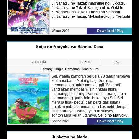
3.
Nanatsu no Taizai: Imashime no Fukkatsu
Asta tak mendapatkan apa-apa.
4.
Nanatsu no Taizai: Kamigami no Gekirin
Namun suatu hari, saat dirinya dalam
5.
Nanatsu no Taizai: Funnu no Shinpan
keadaan bahaya, sebuah Grimoire misterius
6.
Nanatsu no Taizai: Mokushiroku no Yonkishi
muncul dihadapannya, memberikan asta
sebuah pedang dan kekuatan yang luar biasa.
Ternyata itu merupakan Grimoire semanggi
berdaun lima yang sangat langka muncul.
Winter 2021
Download / Play
Dengan tekad serta grimoirenya yang baru,
kini Asta dan Yuno pergi menuju Kerajaan
Clover untuk mewujudkan impian mereka.
Seijo no Maryoku wa Bannou Desu
Diomedéa
12 Eps
7.32
Fantasy
,
Magic
,
Romance
,
Slice of Life
Sei, wanita kantoran berusia 20 tahun terbawa
ke dunia baru. Malang bagi Sei, ritual
pemanggilan untuk memanggil “Srikandi”
yang akan membasmi sihir hitam justru
memanggil 2 orang. Dan semua orang lebih
memandang gadis lain, bukannya Sei. Sei
merasa tidak peduli dan pergi dari istana
untuk membuat ramuan dan kosmetik dengan
sihir barunya. Usahanya pun sukses.
Tonton juga kelanjutannya,
Seijo no Maryoku
wa Bannou Desu Season 2
.
Spring 2021
Download / Play
Junketsu no Maria