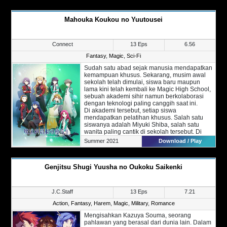
Suatu hari, Ryuuhei yang habis Kickboxing
digigit oleh makhluk misterius bernama Tris.
Mahouka Koukou no Yuutousei
Setelah kejadian tersebut, Ryuuhei mulai
mengalami mimpi yang aneh.
Connect
13 Eps
6.56
Fantasy
,
Magic
,
Sci-Fi
Sudah satu abad sejak manusia mendapatkan
kemampuan khusus. Sekarang, musim awal
sekolah telah dimulai, siswa baru maupun
lama kini telah kembali ke Magic High School,
sebuah akademi sihir namun berkolaborasi
dengan teknologi paling canggih saat ini.
Di akademi tersebut, setiap siswa
mendapatkan pelatihan khusus. Salah satu
siswanya adalah Miyuki Shiba, salah satu
wanita paling cantik di sekolah tersebut. Di
sana ia tidak sendirian, karena Miyuki
Summer 2021
Download / Play
ditemani oleh kakak tercintanya, Shiba
Tatsuya.
Bersama dengan sang kakak, Miyuki
Genjitsu Shugi Yuusha no Oukoku Saikenki
mencoba menjalin rasa kasih sayang dan
hubungan yang lebih dalam sambil
menghadapi berbagai konflik tiada akhir.
J.C.Staff
13 Eps
7.21
Action
,
Fantasy
,
Harem
,
Magic
,
Military
,
Romance
Mengisahkan Kazuya Souma, seorang
pahlawan yang berasal dari dunia lain. Dalam