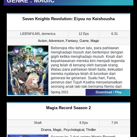
GENRE : MAGIC
Seven Knights Revolution: Eiyuu no Keishousha
LIDENFILMS, domerica
12 Eps
6.31
Action
,
Adventure
,
Fantasy
,
Game
,
Magic
Beberapa ribu tahun lalu, para pahlawan
menghadapi musuh dan bertempur dengan
gigih ketika menghadapi musuh. Kisah dari
kepahlawanan mereka kini menjadi legenda
yang telah di kenang oleh banyak orang.
Walau para pahlawan telah tiada, kekuatan
mereka nyatanya telah di turunkan dari
generasi ke generasi. Suatu hari, Faria,
penerus dari Tujuh Ksatria menyelamatkan
seorang anak laki-laki bernama Nemo dari
genggaman musuh.
Spring 2021
Download / Play
Setelah di selamatkan oleh Faria, Nemo kini
membantu para pahlawan dan menjadi
penerus mereka nantinya. Sekarang,
Magia Record Season 2
bagaimana cara Nemo mengukir namanya di
dalam buku sejarah?
Shaft
8 Eps
7.04
Drama
,
Magic
,
Psychological
,
Thriller
Season ke-2 dari anime
Magia Record: