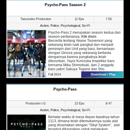
berada di Ibukota.
tindak semena-mena.
Psycho-Pass Season 2
Saat ini ACCA kerjaaan Dowa mengalami
Kejadian-kejadian tersebut kini memancing
status damai yang tidak pernah terjadi
perhatian sebuah organisasi Kriminal
sebelumnya, namun desas desus kudeta
Internasional “ICPO” dan seorang Detektif
mulai bermunculan. Jean Otus pun di
terkenal berinisial “L” yang kini membantu
Tatsunoko Production
11 Eps
7.56
tugaskan untuk memriksa 13 cabang negara
pihak kepolisian jepang guna menangkap dan
tersebut, apa yang ia temukan ketiga
Action
,
Police
,
Psychological
,
Sci-Fi
mencari tahu tentang Kira.
bertugas? Dari sinilah cerita dimulai.
Dari sinilah Cerita antara Light dengan Death
Psycho-Pass 2 merupakan season kedua dari
Note-nya adu kecerdasan berhadapan secara
season pertamanya,
Klik disini
.
tak langsung dengan L serta melawan orang-
Bercerita tentang Akane Tsunemori yang
orang yang menghalanginya tersebut.
sekarang telah naik pangkat dan menjadi
pemimpin dari Unit yang baru, bersamaan
dengan Ginoza yang sekarang berbeda
dengannya karena pangkatnya telah
diturunkan, Yayoi Kunizuka Inspektur baru
bernama Mika Shimotsuki, dan 2 anggota
baru yakni Sakuya Togane dan Sho
Hinakawa.
Fall 2014
Download / Play
Sekarang mereka harus melawan seseorang
kriminal yang berbeda dengan kebanyakan
kriminal lainnya, mereka harus melawan
Psycho-Pass
seseoran bernama Kirito Kamui yang memiliki
tujuan untuk menghancurkan
Sibyl System
.
Yang membuat Kamui berbeda yakni adalah
Sibyl dan penggunaan Dominators tak bisa
Production I.G
22 Eps
8.47
mendeteksi adanya kejahatan dan tingkat
emosi Kamui, hal ini membuat para inspektur
Action
,
Police
,
Psychological
,
Sci-Fi
dan Tsunemori kewalahan dibuatnya.
Berlatar waktu di masa depan tepatnya tahun
Ditambah lagi kamui yang keberadaannya
2113, dimana telah ditemukannya suatu alat
layaknya seperti seperti hantu yang datang
yang dinamakan dengan “Sibyl System”, alat
dan muncul tiba-tiba tanpa jejak. Dan banyak
tersebut difungsikan untuk melakukan
orang yang tidak mempercayai bahwa Sistem