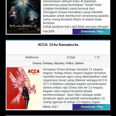
menemukan sebuah buku di halaman
Akankah Kei & Tilarna dapat memecahkan
sekolahnya yang bertuliskan “Death Note”
kasus ini?
(catatan kematian) yang berasal dari
Shinigami (Dewa Kematian) yang memiliki
kekuatan untuk membunuh seseorang apabila
nama orang tersebut ditulis di dalam buku
tersebut.
Untuk pertama kali Light tidak percaya dengan
hal itu, namun akhirnya iapun memutuskan
Fall 2006
Download / Play
untuk melakukan percobaan dengan
menuliskan nama penjahat ke dalam buku
tersebut. Alhasil orang yang dituliskan
ACCA: 13-ku Kansatsu-ka
namanya tersebut ternyata beberapa saat
kemudian akhirnya mati. disinilah awal mula
Light mulai menggunakan Death Note
tersebut.
Madhouse
12 Eps
7.72
Dan akhirnya light memutuskan untuk
merubah tatanan dunia yang menurutnya
Drama
,
Fantasy
,
Mystery
,
Police
,
Seinen
telah busuk dan hancur oleh orang-orang
Kerajaan Dowa terbagi menjadi 13 negara
yang tak ada gunanya.
bagian. Ketiga belas negara bagian tersebut
Sampai sekarang telah banyak penjahat yang
memiliki banyak agen yang dikendalikan oleh
mati dan Light kini menggunakan nickname
organisasi besar yang dikenal sebagai ACCA.
“Kira” dalam melancarkan aksinya.
ACCA didirkan sebagai bagian penyelesaian
Sayangnya Light telah diluar kendali, tak
damai antara raja Dowa dan ke-13 negara
tanggung-tanggung, ia bahkan membunuh
bagian saat negara tersebut terjadi
orang yang menghalangkan aksinya. Alhasil
pemberontakan. Jean Otus sebagai wakil
nama Kira kini telah terkenal mendunia.
pimpinan agen penyelidik menempatkan 10
Kira banyak dikenal dengan sebutan
orang agenya di setiap 13 negara, tugas
pahlawan karena telah menyelamatkan
kesepuluh agen itu adalah mengawasi
orang-orang yang dirugikan karena penjahat
Winter 2017
Download / Play
kegiatan ACCA di setiap negara bagian dan
namun disisi lain ia terlalu banyak
melaporkannya ke kantor ACCA pusat yang
menggunakan buku tersebut dan melakukan