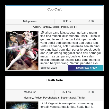
Cop Craft
Millepensee
12 Eps
6.96
Action
,
Fantasy
,
Magic
,
Police
,
Sci-Fi
15 tahun yang lalu, sebuah gerbang ruang
tiba-tiba muncul di samudera Pasifik. Di balik
gerbang tersebut muncul kehidupan aneh
yang berisi peri dan monster dari dunia lain.
Pulau Kariaena, Kota Santeresa adalah pintu
gerbang bagi bumi dari portal tersebut. Lebih
dari 2 juta orang tinggal di sana dari berbagai
macam ras campuran, budaya, kaya dan
miskin bercampur disana. Kota yang menjadi
impian banyak orang. Namun perlahan aksi
kriminalitas akhirnya terjadi setiap waktu.
Summer 2019
Download / Play
Narkoba, prostitusi, penyelundupan senjata
hingga berbagai macam tindak kejahatan
lainnya.
Death Note
Bercerita tentang seorang inspektur bernama
Kei Matoba, saat ia sedang melakukan
penangkapan terhadap sekelompok
penyelundup peri ilegal, sahabat yang
Madhouse
37 Eps
8.68
menjadi partnernya terbunuh. Demi
membalaskan dendam temannya Kei akhirnya
Mystery
,
Police
,
Psychological
,
Supernatural
,
Thriller
ditugaskan bersama Tilarna Exedilika, utusan
Light Yagami, ia merupakan siswa yang
Kerajaan Farbani untuk mengusut kasus
terbaik yang sangat jenius. Suatu hari ia
penyelundupan peri.