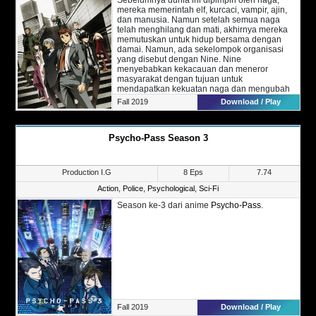
mereka memerintah elf, kurcaci, vampir, ajin,
dan manusia. Namun setelah semua naga
telah menghilang dan mati, akhirnya mereka
memutuskan untuk hidup bersama dengan
damai. Namun, ada sekelompok organisasi
yang disebut dengan Nine. Nine
menyebabkan kekacauan dan meneror
masyarakat dengan tujuan untuk
mendapatkan kekuatan naga dan mengubah
dunia.
Fall 2019
Download / Play
Bercerita tentang seorang polisi bernama Seiji
Nanatsuki, dulu ia pernah diselamatkan oleh
seorang polisi saat terjadi pemberontakan
Psycho-Pass Season 3
oleh teroris, hal itu mengubah dirinya dan ia
bercita-cita untuk menjadi penyelamat
keadilan. Suatu hari saat sedang terjadi
insiden perampokan, Seiji tak sengaja
Production I.G
8 Eps
7.74
bertemu dengan kelompok yang bernama
“Tokunana”. Mereka adalah kelompok khusus
Action
,
Police
,
Psychological
,
Sci-Fi
yang dibentuk untuk menyelidiki tentang Nine.
Season ke-3 dari anime
Psycho-Pass
.
Tokunana berisi orang-orang jenius dan ahli
dibidangnya, karena pertemuan tersebut Seiji
akhirnya terseret dan dipindahkan ke
Departemen Kepolisian Metropolitan Unit
Investigasi Kejahatan Khusus Seksi 7 atau
yang disebut dengan “Tokunana”.
Fall 2019
Download / Play