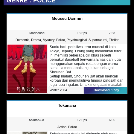
GENRE : POLICE
Mousou Dairinin
Madhouse
13 Eps
7.68
Dementia
,
Drama
,
Mystery
,
Police
,
Psychological
,
Supernatural
,
Thriller
Suatu hari, peristiwa teror muncul di kota
Tokyo, Jepang. Orang yang melakukan teror
ini memiliki beberapa ciri khas seperti
pemukul Baseball berwarna Emas dan juga
menggunakan sepatu roda dengan warna
sama. Ia mendapatkan julukan sebagai
Shounen Bat.
Setiap malam, Shounen Bat akan mencari
korban dan memukulnya hingga pingsah dan
juga lupa ingatan. Untuk mengatasi masalah
ini, dua orang detektif bernama Mitsuhiro
Winter 2004
Download / Play
Maniwa dan Keiichi Ikari mulai
menyeledikinya.
Selama menyelidiki kasus ini, Maniwa dan
Tokunana
Ikari menyadari bahwa ini bukanlah masalah
yang biasa. Berbagai hal di luar nalar mulai
mereka jumpai. Sekarang, kedua detektif
tersebut berusaha untuk memecahkan kasus
Anima&Co.
12 Eps
6.05
ini.
Action
,
Police
Sebelumnya dunia ini dipimpin oleh naga,