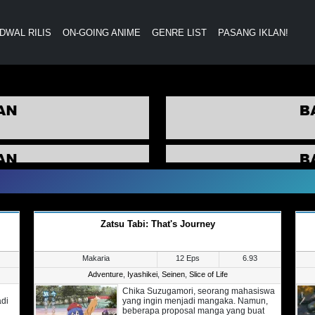
DWAL RILIS
ON-GOING ANIME
GENRE LIST
PASANG IKLAN!
Zatsu Tabi: That's Journey
Makaria
12 Eps
6.93
Adventure
,
Iyashikei
,
Seinen
,
Slice of Life
Chika Suzugamori, seorang mahasiswa
adi
yang ingin menjadi mangaka. Namun,
beberapa proposal manga yang buat