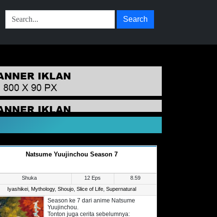
Search
Natsume Yuujinchou Season 7
Shuka
12 Eps
8.59
Iyashikei
,
Mythology
,
Shoujo
,
Slice of Life
,
Supernatural
Season ke 7 dari anime Natsume
Yuujinchou.
Tonton juga cerita sebelumnya: