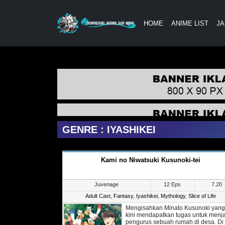
HOME
ANIME LIST
JA
GENRE : IYASHIKEI
Kami no Niwatsuki Kusunoki-tei
Juvenage
12 Eps
7.20
Adult Cast
,
Fantasy
,
Iyashikei
,
Mythology
,
Slice of Life
Mengisahkan Minato Kusunoki yang
kini mendapatkan tugas untuk menj
pengurus sebuah rumah di desa. Di