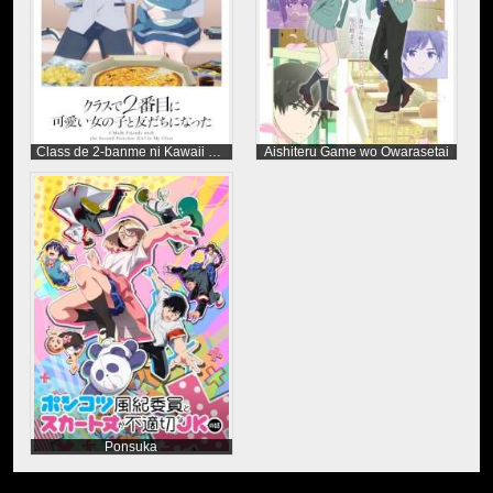
Class de 2-banme ni Kawaii Onnanoko to Tomodachi ni Natta
Aishiteru Game wo Owarasetai
Ponsuka