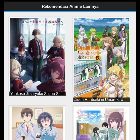
Download Goumon Baito-kun no Nichijou Sub Indo, Nonton Goumon
Baito-kun no Nichijou, Download dan Streaming Goumon Baito-kun no
Rekomendasi Anime Lainnya
Nichijou Subtitle Indonesia, Goumon Baito-kun no Nichijou Episode 1 - 12
(End) Sub Indo, Goumon Baito-kun no Nichijou Subtitle Indonesia
Youkoso Jitsuryoku Shijou Shugi no Kyoushitsu e Season 4
Jidou Hanbaiki ni Umarekawatta Ore wa Meikyuu wo Samayou Season 3