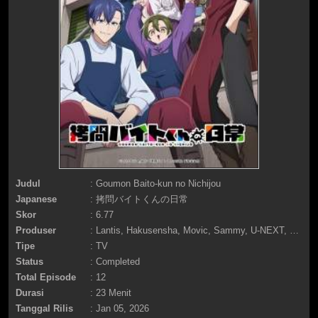
Judul
: Goumon Baito-kun no Nichijou
Japanese
: 拷問バイトくんの日常
Skor
: 6.77
Produser
: Lantis, Hakusensha, Movic, Sammy, U-NEXT, Kadokawa, Bit grooove promotion, BS Asahi, Bandai Namco Music Live
Tipe
: TV
Status
: Completed
Total Episode
: 12
Durasi
: 23 Menit
Tanggal Rilis
: Jan 05, 2026